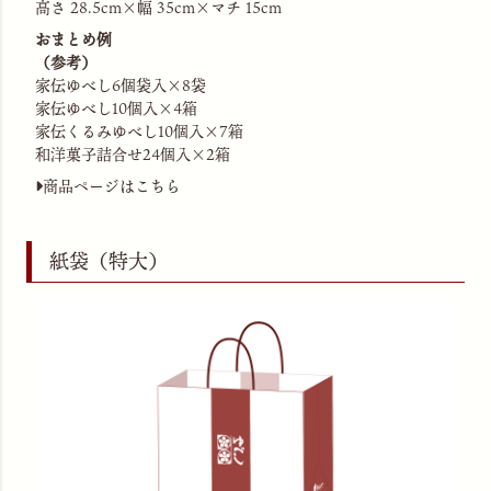
高さ 28.5cm×幅 35cm×マチ 15cm
おまとめ例
（参考）
家伝ゆべし6個袋入×8袋
家伝ゆべし10個入×4箱
家伝くるみゆべし10個入×7箱
和洋菓子詰合せ24個入×2箱
商品ページはこちら
紙袋（特大）