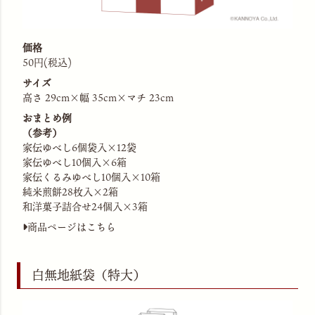
価格
50円(税込)
サイズ
高さ 29cm×幅 35cm×マチ 23cm
おまとめ例
（参考）
家伝ゆべし6個袋入×12袋
家伝ゆべし10個入×6箱
家伝くるみゆべし10個入×10箱
純米煎餅28枚入×2箱
和洋菓子詰合せ24個入×3箱
商品ページはこちら
白無地紙袋（特大）