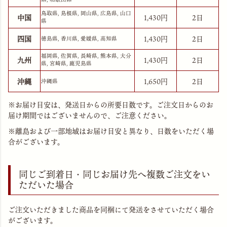
鳥取県, 島根県, 岡山県, 広島県, 山口
中国
1,430
2日
県
四国
1,430
2日
徳島県, 香川県, 愛媛県, 高知県
福岡県, 佐賀県, 長崎県, 熊本県, 大分
九州
1,430
2日
県, 宮崎県, 鹿児島県
沖縄
1,650
2日
沖縄県
※お届け目安は、発送日からの所要日数です。ご注文日からのお
届け期間ではございませんので、ご注意ください。
※離島および一部地域はお届け目安と異なり、日数をいただく場
合がございます。
同じご到着日・同じお届け先へ複数ご注文をい
ただいた場合
ご注文いただきました商品を同梱にて発送をさせていただく場合
がございます。