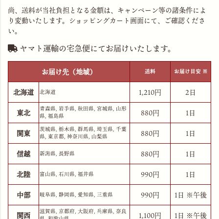
尚、送料が当社負担となる金額は、キャンペーン等の諸条件によ
り変動いたします。ショッピングカート画面にて、ご確認くださ
い。
ヤマト運輸の宅急便にてお届けいたします。
お届け先（地域）
送料
お届け目安 ※
北海道
1,210
2日
北海道
青森県, 岩手県, 秋田県, 宮城県, 山形
東北
880
1日
県, 福島県
茨城県, 栃木県, 群馬県, 埼玉県, 千葉
関東
880
1日
県, 東京都, 神奈川県, 山梨県
信越
880
1日
新潟県, 長野県
北陸
990
1日
富山県, 石川県, 福井県
中部
990
1日 ※午後
岐阜県, 静岡県, 愛知県, 三重県
滋賀県, 京都府, 大阪府, 兵庫県, 奈良
関西
1,100
1日 ※午後
県, 和歌山県