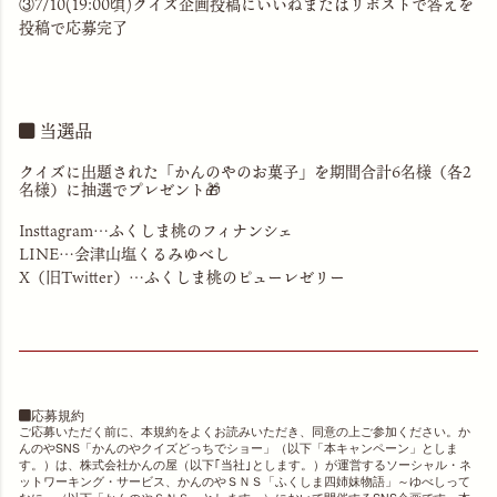
③7/10(19:00頃)クイズ企画投稿にいいねまたはリポストで答えを
投稿で応募完了
当選品
クイズに出題された「かんのやのお菓子」を期間合計6名様（各2
名様）に抽選でプレゼント🎁
Insttagram…ふくしま桃のフィナンシェ
LINE…会津山塩くるみゆべし
X（旧Twitter）…ふくしま桃のピューレゼリー
応募規約
ご応募いただく前に、本規約をよくお読みいただき、同意の上ご参加ください。か
んのやSNS「かんのやクイズどっちでショー」（以下「本キャンペーン」としま
す。）は、株式会社かんの屋（以下｢当社｣とします。）が運営するソーシャル・ネ
ットワーキング・サービス、かんのやＳＮＳ「ふくしま四姉妹物語」～ゆべしって