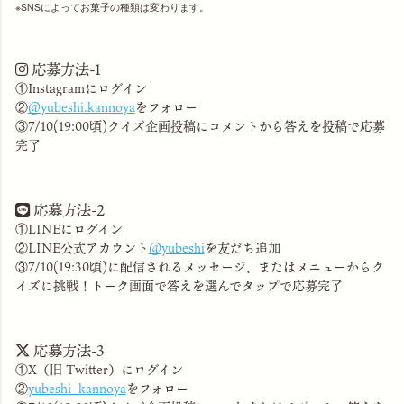
SNSによってお菓子の種類は変わります。
応募方法-1
①Instagramにログイン
②
＠yubeshi.kannoya
をフォロー
③7/10(19:00頃)クイズ企画投稿にコメントから答えを投稿で応募
完了
応募方法-2
①LINEにログイン
②LINE公式アカウント
＠yubeshi
を友だち追加
③7/10(19:30頃)に配信されるメッセージ、またはメニューからク
イズに挑戦！トーク画面で答えを選んでタップで応募完了
応募方法-3
①X（旧 Twitter）にログイン
②
yubeshi_kannoya
をフォロー