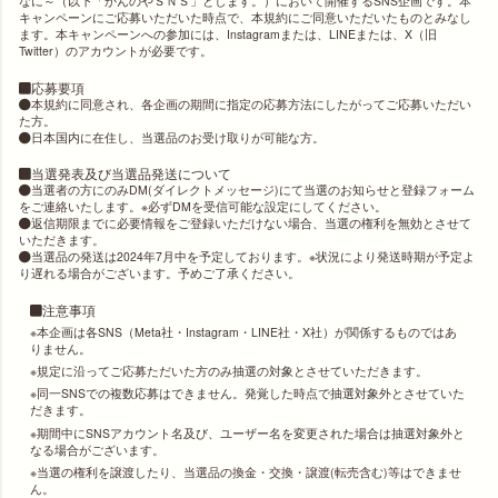
なに～（以下「かんのやＳＮＳ」とします。）において開催するSNS企画です。本
キャンペーンにご応募いただいた時点で、本規約にご同意いただいたものとみなし
ます。本キャンペーンへの参加には、Instagramまたは、LINEまたは、X（旧
Twitter）のアカウントが必要です。
応募要項
本規約に同意され、各企画の期間に指定の応募方法にしたがってご応募いただい
た方。
日本国内に在住し、当選品のお受け取りが可能な方。
当選発表及び当選品発送について
当選者の方にのみDM(ダイレクトメッセージ)にて当選のお知らせと登録フォーム
をご連絡いたします。※必ずDMを受信可能な設定にしてください。
返信期限までに必要情報をご登録いただけない場合、当選の権利を無効とさせて
いただきます。
当選品の発送は2024年7月中を予定しております。※状況により発送時期が予定よ
り遅れる場合がございます。予めご了承ください。
注意事項
本企画は各SNS（Meta社・Instagram・LINE社・X社）が関係するものではあ
りません。
規定に沿ってご応募ただいた方のみ抽選の対象とさせていただきます。
同一SNSでの複数応募はできません。発覚した時点で抽選対象外とさせていた
だきます。
期間中にSNSアカウント名及び、ユーザー名を変更された場合は抽選対象外と
なる場合がございます。
当選の権利を譲渡したり、当選品の換金・交換・譲渡(転売含む)等はできませ
ん。