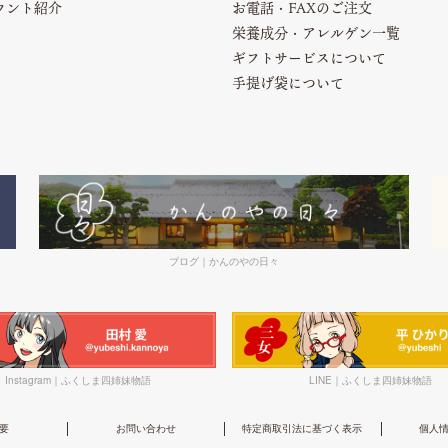
カウント紹介
お電話・FAXのご注文
栄養成分・アレルゲン一覧
ギフトサービスについて
手提げ袋について
ブログ｜かんのやの日々
Instagram｜ふくしま四姉妹物語
LINE｜ふくしま四姉妹物語
要
お問い合わせ
特定商取引法に基づく表示
個人