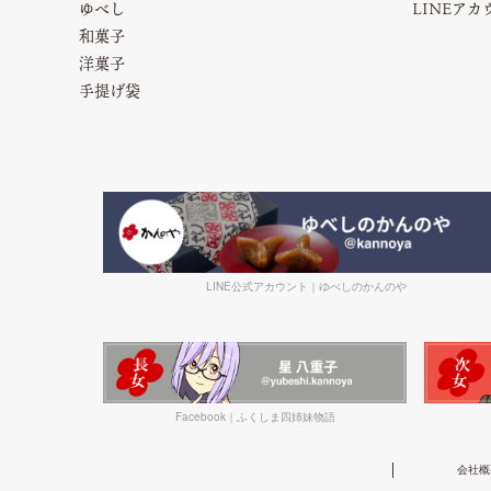
ゆべし
LINEア
和菓子
洋菓子
手提げ袋
LINE公式アカウント｜ゆべしのかんのや
Facebook｜ふくしま四姉妹物語
会社概