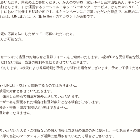
みいただき、同意の上ご参加ください。かんのやSNS「家伝ゆべし会津山塩あん」キャン
社｣とします。）が運営するソーシャル・ネットワーキング・サービス、かんのやＳＮＳ「
）において開催するSNS企画です。本キャンペーンにご応募いただいた時点で、本規約に
または、LINEまたは、X（旧Twitter）のアカウントが必要です。
指定の応募方法にしたがってご応募いただいた方。
取りが可能な方。
ッセージ)にて当選のお知らせと登録フォームをご連絡いたします。※必ずDMを受信可能な
ただけない場合、当選の権利を無効とさせていただきます。
定しております。※状況により発送時期が予定より遅れる場合がございます。予めご了承くださ
gram・LINE社・X社）が関係するものではありません。
抽選の対象とさせていただきます。
ん。発覚した時点で抽選対象外とさせていただきます。
ユーザー名を変更された場合は抽選対象外となる場合がございます。
換金・交換・譲渡(転売含む)等はできません。
抽選対象になりません。
力いただいた氏名・ご住所などの個人情報は当選品の発送のみに使用し、一切第三者への開
い形で当社のマーケティング活動に使用させていただく場合がございます。