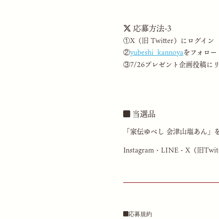
応募方法-3
①X（旧 Twitter）にログイン
②
yubeshi_kannoya
をフォロー
③7/26プレゼント企画投稿に
当選品
「家伝ゆべし 会津山塩あん」を
Instagram・LINE・X（旧Tw
応募規約