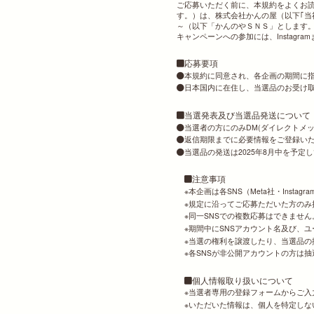
ご応募いただく前に、本規約をよくお読
す。）は、株式会社かんの屋（以下｢当
～（以下「かんのやＳＮＳ」とします。
キャンペーンへの参加には、Instagram
応募要項
本規約に同意され、各企画の期間に
日本国内に在住し、当選品のお受け
当選発表及び当選品発送について
当選者の方にのみDM(ダイレクトメ
返信期限までに必要情報をご登録い
当選品の発送は2025年8月中を予
注意事項
本企画は各SNS（Meta社・Insta
規定に沿ってご応募ただいた方のみ
同一SNSでの複数応募はできませ
期間中にSNSアカウント名及び、
当選の権利を譲渡したり、当選品の
各SNSが非公開アカウントの方は
個人情報取り扱いについて
当選者専用の登録フォームからご入
いただいた情報は、個人を特定しな