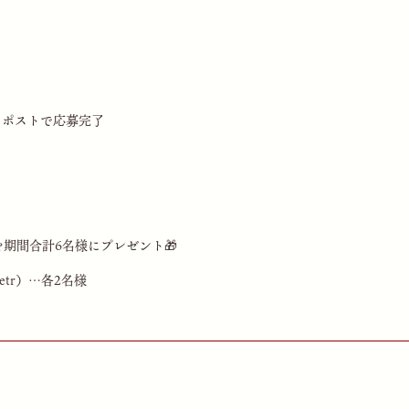
リポストで応募完了
期間合計6名様にプレゼント🎁
itetr）…各2名様