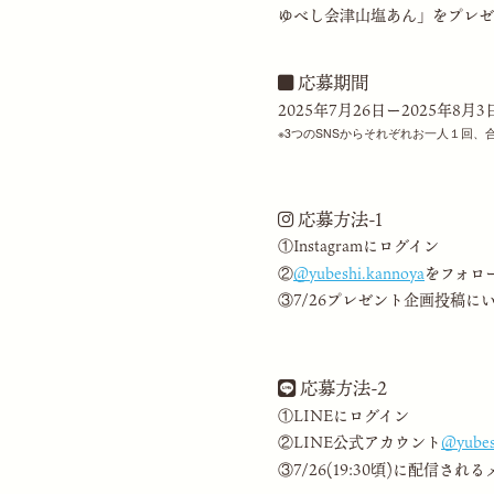
ゆべし会津山塩あん」をプレゼ
応募期間
2025年7月26日ー2025年8月3
3つのSNSからそれぞれお一人１回、
応募方法-1
①Instagramにログイン
②
＠yubeshi.kannoya
をフォロ
③7/26プレゼント企画投稿に
応募方法-2
①LINEにログイン
②LINE公式アカウント
＠yubes
③7/26(19:30頃)に配