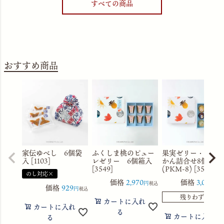
すべての商品
おすすめ商品
家伝ゆべし 6個袋
ふくしま桃のピュー
果実ゼリー・水よ
入 [1103]
レゼリー 6個箱入
かん詰合せ8個箱入
[3549]
(PKM-8) [3560]
のし対応×
価格
2,970
価格
3,056
税込
税
価格
929
税込
残りわずか
カートに入れ
カートに入れ
る
カートに入れ
る