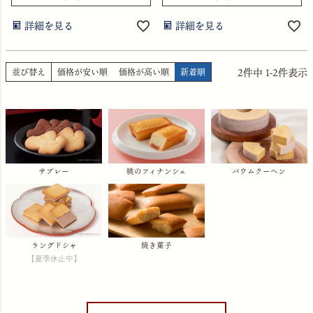
詳細を見る
詳細を見る
2
件中
1
-
2
件表示
並び替え
価格が安い順
価格が高い順
新着順
サブレー
桃のフィナンシェ
バウムクーヘン
ラングドシャ
焼き菓子
【夏季休止中】