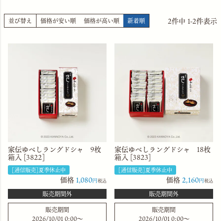
2
件中
1
-
2
件表示
並び替え
価格が安い順
価格が高い順
新着順
家伝ゆべしラングドシャ 9枚
家伝ゆべしラングドシャ 18枚
箱入 [3822]
箱入 [3823]
[通信販売]夏季休止中
[通信販売]夏季休止中
価格
1,080
価格
2,160
税込
税込
販売期間外
販売期間外
販売期間
販売期間
2026/10/01 0:00
〜
2026/10/01 0:00
〜