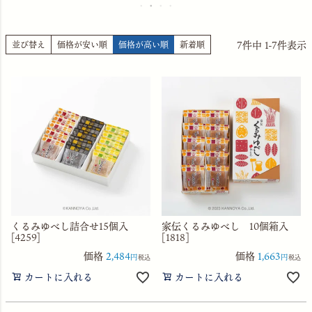
7
件中
1
-
7
件表示
並び替え
価格が安い順
価格が高い順
新着順
くるみゆべし詰合せ15個入
家伝くるみゆべし 10個箱入
[4259]
[1818]
価格
2,484
価格
1,663
税込
税込
カートに入れる
カートに入れる