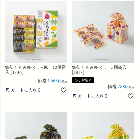
家伝くるみゆべし三味 10個箱
家伝くるみゆべし 5個袋入
入 [1836]
[1817]
価格
1,663
のし対応×
税込
価格
788
税込
カートに入れる
カートに入れる