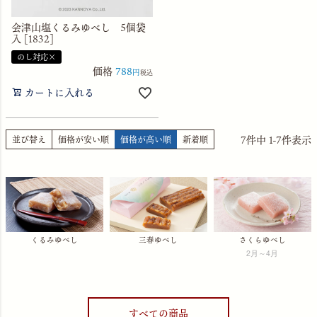
会津山塩くるみゆべし 5個袋
入 [1832]
のし対応×
価格
788
税込
カートに入れる
7
件中
1
-
7
件表示
並び替え
価格が安い順
価格が高い順
新着順
くるみゆべし
三春ゆべし
さくらゆべし
2月～4月
すべての商品