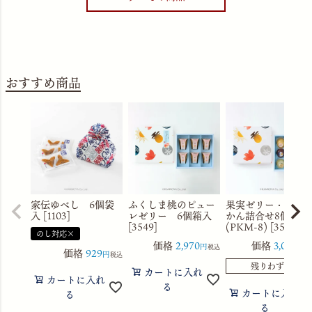
おすすめ商品
家伝ゆべし 6個袋
ふくしま桃のピュー
果実ゼリー・水よ
入 [1103]
レゼリー 6個箱入
かん詰合せ8個箱入
[3549]
(PKM-8) [3560]
のし対応×
価格
2,970
価格
3,056
税込
税
価格
929
税込
残りわずか
カートに入れ
カートに入れ
る
カートに入れ
る
る