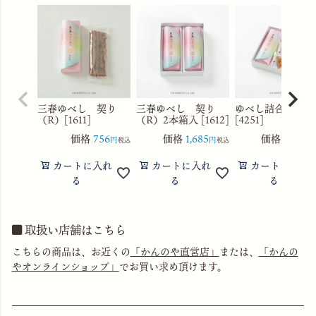
三春ゆべし 契り
三春ゆべし 契り
ゆべし詰合せ7個
（R）[1611]
（R）2本箱入 [1612]
[4251]
価格
756
価格
1,685
価格
1,836
税込
税込
カートに入れ
カートに入れ
カートに入れ
る
る
る
取扱い店舗はこちら
こちらの商品は、お近くの
「かんのや直営店」
または、
「かんの
やオンラインショップ」
でお買い求め頂けます。