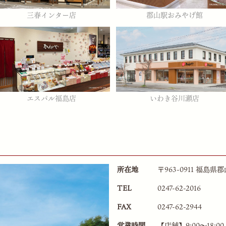
三春インター店
郡山駅おみやげ館
エスパル福島店
いわき谷川瀬店
所在地
〒963-0911 福島
TEL
0247-62-2016
FAX
0247-62-2944
営業時間
【店舗】9:00〜18:00