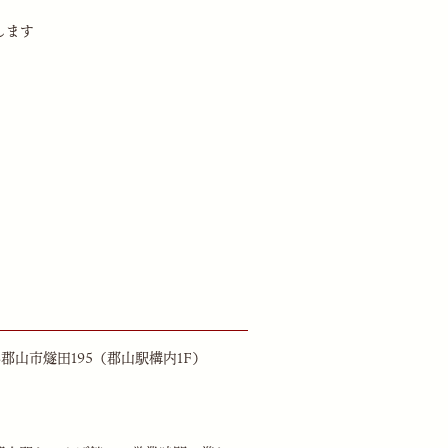
します
島県郡山市燧田195（郡山駅構内1F）