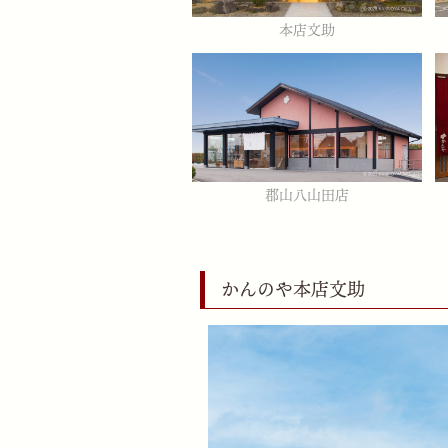
本店文助
郡山八山田店
かんのや本店文助