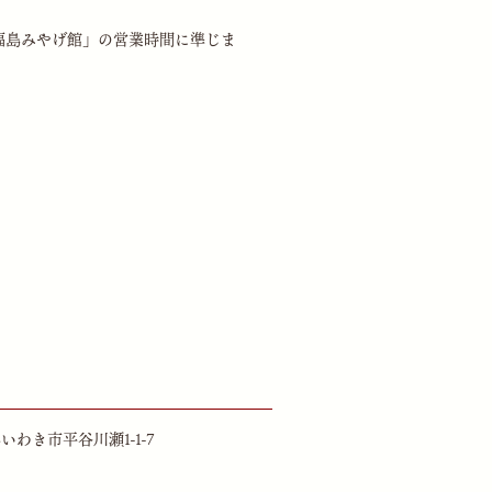
福島みやげ館」
の営業時間に準じま
県いわき市平谷川瀬1-1-7