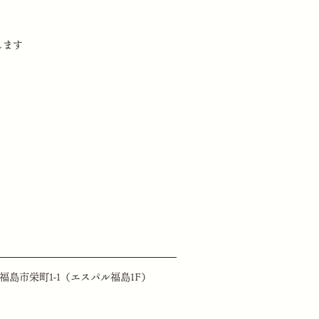
します
島県福島市栄町1-1（エスパル福島1F）