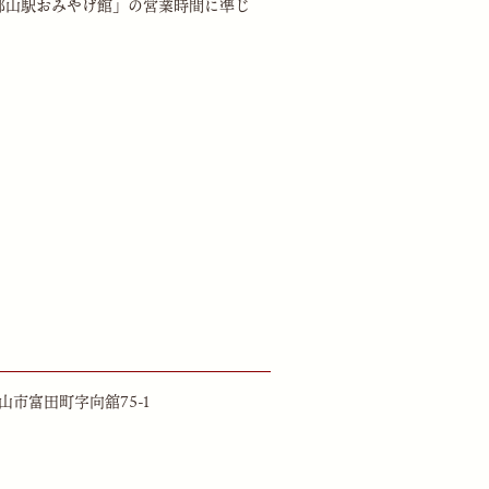
郡山駅おみやげ館」
の営業時間に準じ
県郡山市富田町字向舘75-1