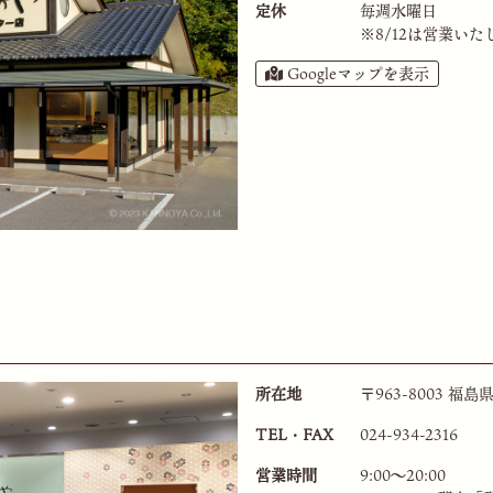
定休
毎週水曜日
※
8/12は営業いた
Googleマップを表示
所在地
〒963-8003 福
TEL・FAX
024-934-2316
営業時間
9:00〜20:00