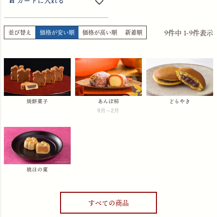
カートに入れる
9
件中
1
-
9
件表示
並び替え
価格が安い順
価格が高い順
新着順
焼餅菓子
あんぽ柿
どらやき
9月～2月
桃ほの菓
すべての商品