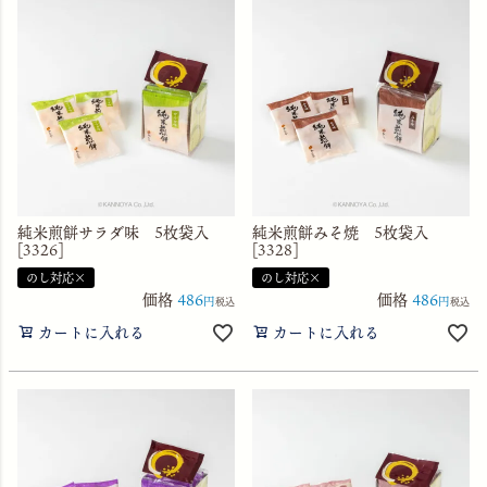
純米煎餅サラダ味 5枚袋入
純米煎餅みそ焼 5枚袋入
[3326]
[3328]
のし対応×
のし対応×
価格
486
価格
486
税込
税込
カートに入れる
カートに入れる