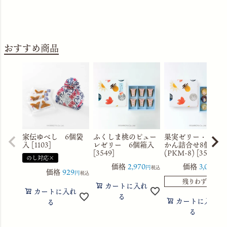
おすすめ商品
家伝ゆべし 6個袋
ふくしま桃のピュー
果実ゼリー・水よ
入 [1103]
レゼリー 6個箱入
かん詰合せ8個箱入
[3549]
(PKM-8) [3560]
のし対応×
価格
2,970
価格
3,056
税込
税
価格
929
税込
残りわずか
カートに入れ
カートに入れ
る
カートに入れ
る
る