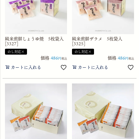
純米煎餅しょうゆ焼 5枚袋入
純米煎餅ザラメ 5枚袋入
[3327]
[3325]
のし対応×
のし対応×
価格
486
価格
486
税込
税込
カートに入れる
カートに入れる