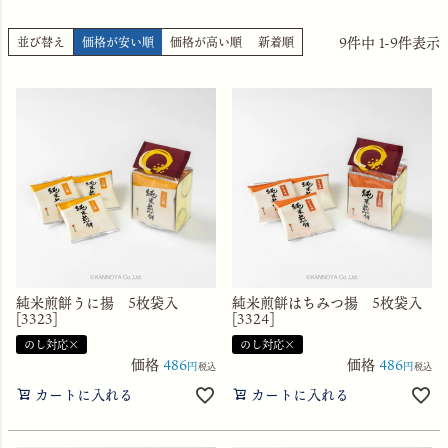
9
件中
1
-
9
件表示
並び替え
価格が安い順
価格が高い順
新着順
純米煎餅うに揚 5枚袋入
純米煎餅はちみつ揚 5枚袋入
[3323]
[3324]
のし対応×
のし対応×
価格
486
価格
486
税込
税込
カートに入れる
カートに入れる