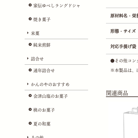
家伝ゆべしラングドシャ
原材料名・栄
焼き菓子
形態・サイズ
米菓
純米煎餅
対応手提げ袋
詰合せ
●その他コン
※本製品は、
通年詰合せ
かんのやのおすすめ
関連商品
会津山塩のお菓子
桃のお菓子
夏の和菓
その他