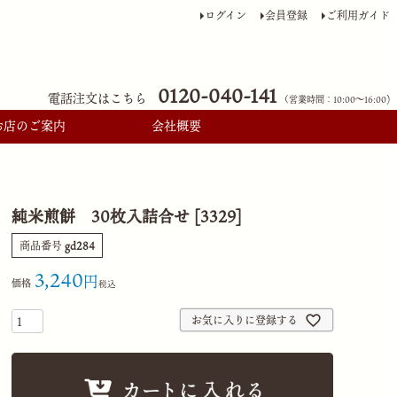
ログイン
会員登録
ご利用ガイド
0120-040-141
電話注文はこちら
（営業時間：10:00〜16:00)
お店のご案内
会社概要
純米煎餅 30枚入詰合せ [3329]
商品番号
gd284
3,240
価格
税込
お気に入りに登録する