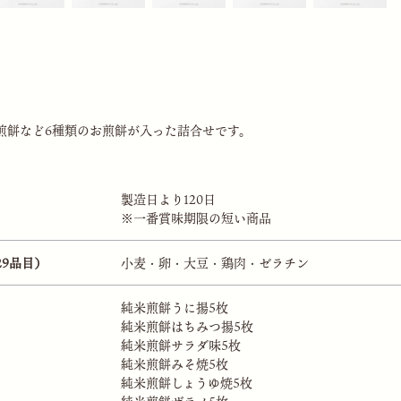
煎餅など6種類のお煎餅が入った詰合せです。
製造日より120日
※一番賞味期限の短い商品
29品目）
小麦・卵・大豆・鶏肉・ゼラチン
純米煎餅うに揚5枚
純米煎餅はちみつ揚5枚
純米煎餅サラダ味5枚
純米煎餅みそ焼5枚
純米煎餅しょうゆ焼5枚