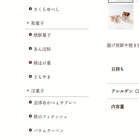
さくらゆべし
和菓子
焼餅菓子
揚げ煎餅や焼き
あんぽ柿
桃ほの菓
日持ち
どらやき
洋菓子
アレルゲン（
会津あかべぇサブレー
内容量
桃のフィナンシェ
バウムクーヘン