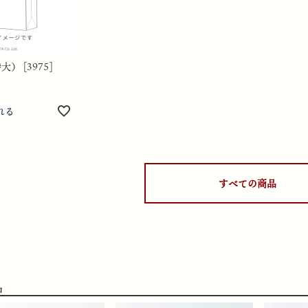
） [3975]
れる
すべての商品
品