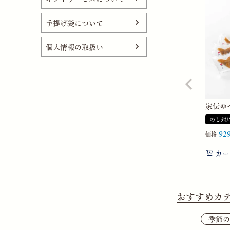
手提げ袋について
個人情報の取扱い
家伝ゆべ
のし対
92
価格
カー
おすすめカ
季節の