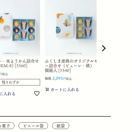
ー・水ようかん詰合せ
ふくしま産桃のオリジナルゼリ
純米煎餅う
M-8) [3560]
ー詰合せ（ピューレ・桃） 5
合せ 28枚箱入
個箱入 [3540]
2,268
価格
税込
2,095
価格
税込
残りわずか
カートに
カートに入れる
に入れる
お菓子
ビニール袋
紙袋