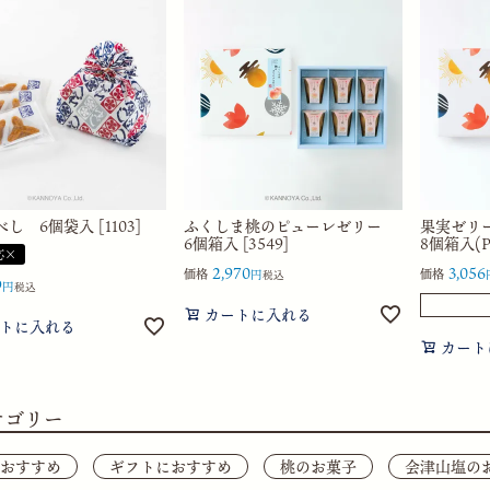
し 6個袋入 [1103]
ふくしま桃のピューレゼリー
果実ゼリ
6個箱入 [3549]
8個箱入(PK
応×
2,970
3,056
価格
価格
税込
9
税込
カートに入れる
トに入れる
カート
テゴリー
おすすめ
ギフトにおすすめ
桃のお菓子
会津山塩の