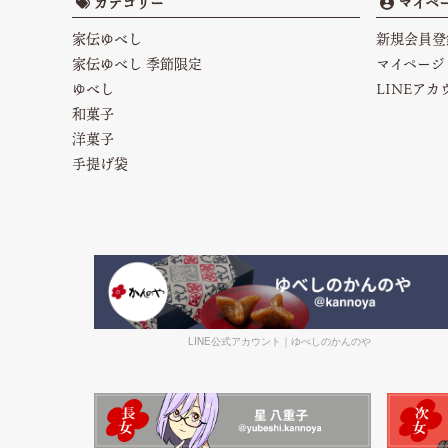
カテゴリー
マイペ
家伝ゆべし
新規会員登
家伝ゆべし 季節限定
マイページ
ゆべし
LINEア
和菓子
洋菓子
手提げ袋
LINE公式アカウント｜ゆべしのかんのや