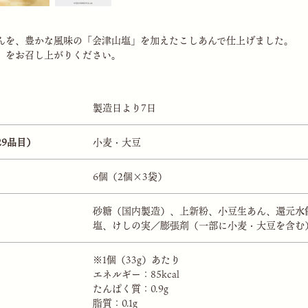
んを、豊かな風味の「会津山塩」を加えたこしあんで仕上げました。
」をお召し上がりください。
製造日より7日
29品目）
小麦・大豆
6個（2個×3袋）
砂糖（国内製造）、上新粉、小豆生あん、還元水
塩、けしの実／膨張剤（一部に小麦・大豆を含む
※1個（33g）あたり
エネルギー：85kcal
たんぱく質：0.9g
脂質：0.1g