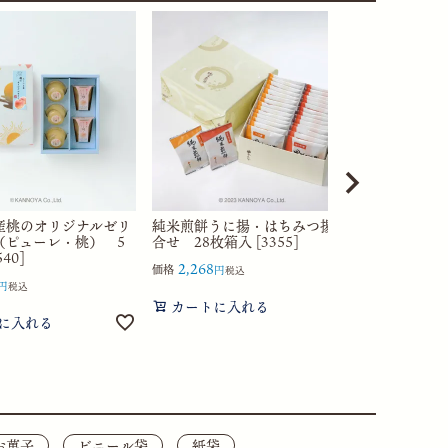
産桃のオリジナルゼリ
純米煎餅うに揚・はちみつ揚詰
（ピューレ・桃） 5
合せ 28枚箱入 [3355]
40]
2,268
価格
税込
税込
カートに入れる
に入れる
お菓子
ビニール袋
紙袋