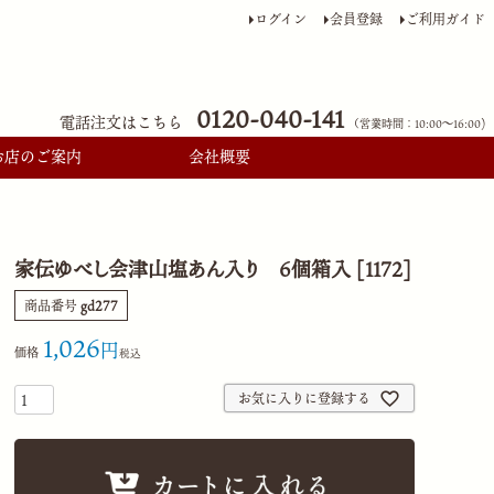
ログイン
会員登録
ご利用ガイド
0120-040-141
電話注文はこちら
（営業時間：10:00〜16:00)
お店のご案内
会社概要
家伝ゆべし会津山塩あん入り 6個箱入 [1172]
商品番号
gd277
1,026
価格
税込
お気に入りに登録する