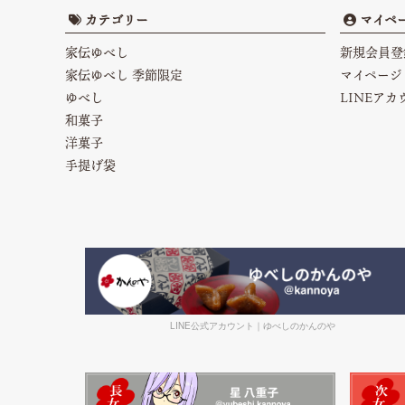
カテゴリー
マイペ
家伝ゆべし
新規会員登
家伝ゆべし 季節限定
マイページ
ゆべし
LINEア
和菓子
洋菓子
手提げ袋
LINE公式アカウント｜ゆべしのかんのや