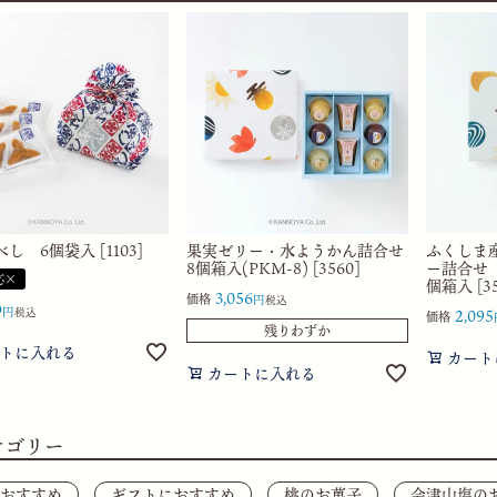
し 6個袋入 [1103]
果実ゼリー・水ようかん詰合せ
ふくしま
8個箱入(PKM-8) [3560]
ー詰合せ
応×
個箱入 [35
3,056
価格
税込
9
税込
2,095
価格
残りわずか
トに入れる
カート
カートに入れる
テゴリー
おすすめ
ギフトにおすすめ
桃のお菓子
会津山塩の