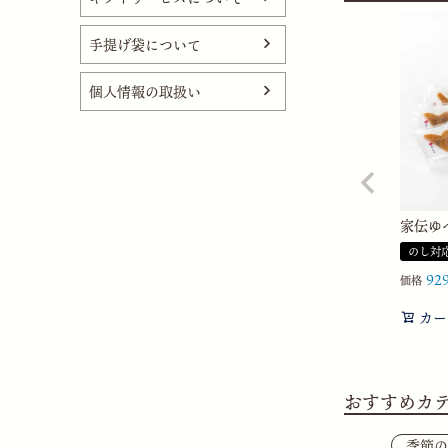
手提げ袋について
個人情報の取扱い
家伝ゆべ
のし対
92
価格
カー
おすすめカ
季節の