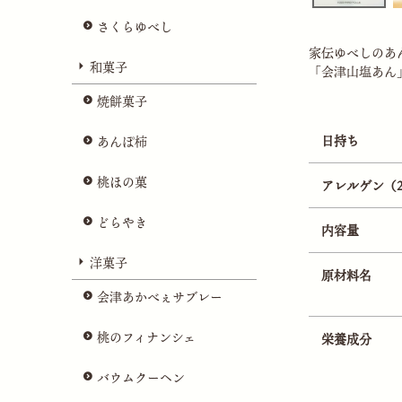
さくらゆべし
家伝ゆべしのあ
和菓子
「会津山塩あん
焼餅菓子
日持ち
あんぽ柿
桃ほの菓
アレルゲン（
どらやき
内容量
洋菓子
原材料名
会津あかべぇサブレー
桃のフィナンシェ
栄養成分
バウムクーヘン