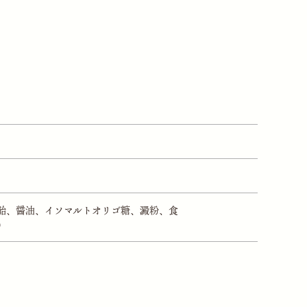
飴、醤油、イソマルトオリゴ糖、澱粉、食
）