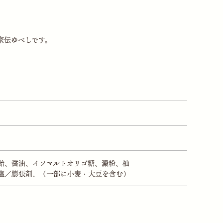
家伝ゆべしです。
飴、醤油、イソマルトオリゴ糖、澱粉、柚
塩／膨張剤、（一部に小麦・大豆を含む）