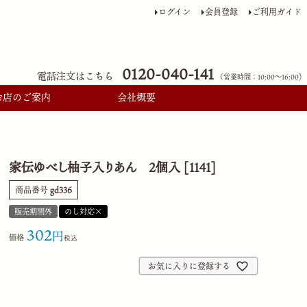
ログイン
会員登録
ご利用ガイド
0120-040-141
電話注文はこちら
（営業時間：10:00〜16:00)
お店のご案内
会社概要
家伝ゆべし柚子入りあん 2個入 [1141]
商品番号
gd336
販売期間外
のし対応×
302
価格
税込
お気に入りに登録する