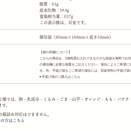
脂質：0.1g
炭水化物：19.4g
食塩相当量：0.17g
この表示値は、目安です。
個包装（80mm×140mm×高さ30mm）
【袋の同梱について】
こちらの商品を、2個程度お入れできる小さな紙袋を無料でお
の通信欄に必要な枚数をご記入ください。場合によりご希望に
せ。尚、手提げ袋をごご希望の場合には、別途有料の手提げ袋
手提げ袋のご購入はこちら
工場では、卵・乳成分・くるみ・ごま・山芋・オレンジ・もも・バナナ
ます。
の箱詰め対応はできません。
望の方はこちら