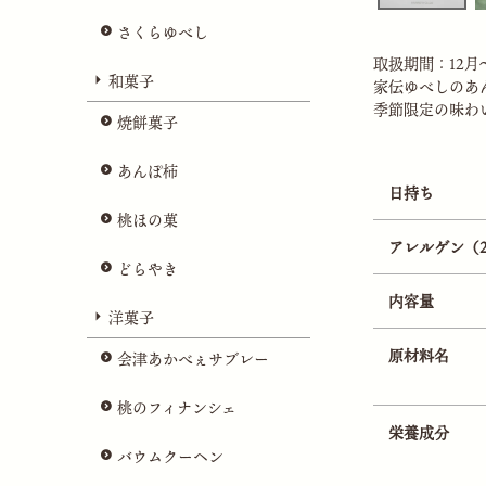
さくらゆべし
取扱期間：12月
和菓子
家伝ゆべしのあ
季節限定の味わ
焼餅菓子
あんぽ柿
日持ち
桃ほの菓
アレルゲン（
どらやき
内容量
洋菓子
原材料名
会津あかべぇサブレー
桃のフィナンシェ
栄養成分
バウムクーヘン