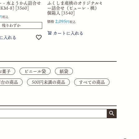
ー・水ようかん詰合せ
ふくしま産桃のオリジナルゼリ
純米煎餅う
M-8) [3560]
ー詰合せ（ピューレ・桃） 5
合せ 28枚箱入
個箱入 [3540]
2,268
価格
税込
2,095
価格
税込
残りわずか
カートに
カートに入れる
に入れる
お菓子
ビニール袋
紙袋
0円台の商品
500円未満の商品
すべての商品