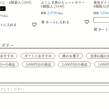
し 6個袋入 [1103]
ふくしま桃のピューレゼリー
果実ゼリ
6個箱入 [3549]
8個箱入(PK
応×
2,970
3,056
価格
価格
税込
9
税込
カートに入れる
トに入れる
カート
テゴリー
おすすめ
ギフトにおすすめ
桃のお菓子
会津山塩の
0円〜の商品
3,000円台の商品
2,000円台の商品
1,00
検索