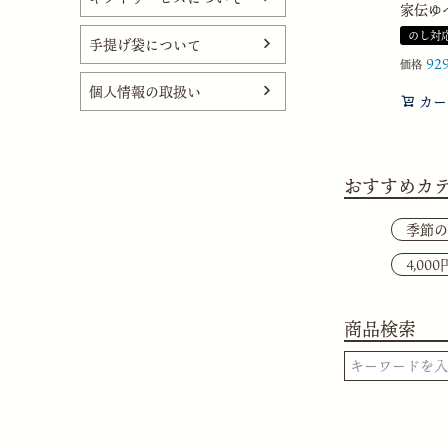
家伝ゆべ
のし対
手提げ袋について
92
価格
個人情報の取扱い
カー
おすすめカ
季節の
4,00
商品検索