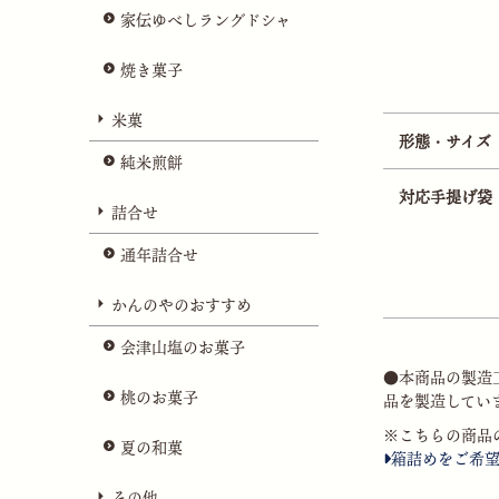
家伝ゆべしラングドシャ
焼き菓子
米菓
形態・サイズ
純米煎餅
対応手提げ袋
詰合せ
通年詰合せ
かんのやのおすすめ
会津山塩のお菓子
●本商品の製造
桃のお菓子
品を製造してい
※こちらの商品
夏の和菓
箱詰めをご希
その他