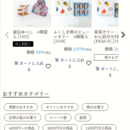
家伝ゆべし 6個袋
ふくしま桃のピュー
果実ゼリー・水よ
入 [1103]
レゼリー 6個箱入
かん詰合せ8個箱入
[3549]
(PKM-8) [3560]
のし対応×
価格
2,970
価格
3,056
税込
税
価格
929
税込
残りわずか
カートに入れ
カートに入れ
る
カートに入れ
る
る
おすすめカテゴリー
季節のおすすめ
ギフトにおすすめ
桃のお菓子
会津山塩のお菓子
ビニール袋
紙袋
4,000円〜の商品
3,000円台の商品
2,000円台の商品