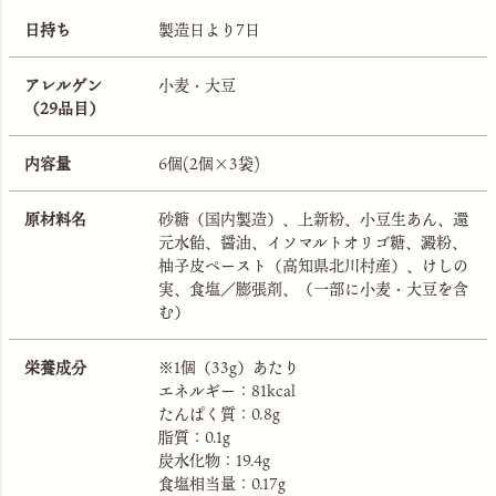
日持ち
製造日より7日
アレルゲン
小麦・大豆
（29品目）
内容量
6個(2個×3袋)
原材料名
砂糖（国内製造）、上新粉、小豆生あん、還
元水飴、醤油、イソマルトオリゴ糖、澱粉、
柚子皮ペースト（高知県北川村産）、けしの
実、食塩／膨張剤、（一部に小麦・大豆を含
む）
栄養成分
※1個（33g）あたり
エネルギー：81kcal
たんぱく質：0.8g
脂質：0.1g
炭水化物：19.4g
食塩相当量：0.17g