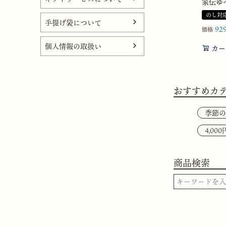
家伝ゆべ
のし対
手提げ袋について
92
価格
個人情報の取扱い
カー
おすすめカ
季節の
4,00
商品検索