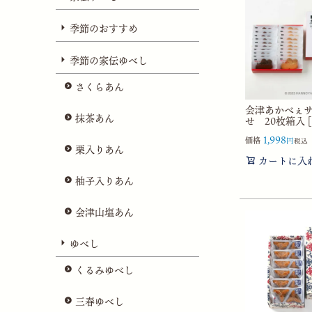
季節のおすすめ
季節の家伝ゆべし
さくらあん
会津あかべぇ
抹茶あん
せ 20枚箱入 [2
1,998
価格
税込
栗入りあん
カートに入
柚子入りあん
会津山塩あん
ゆべし
くるみゆべし
三春ゆべし