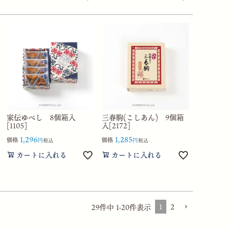
家伝ゆべし 8個箱入
三春駒(こしあん) 9個箱
[1105]
入[2172]
1,296
1,285
価格
価格
税込
税込
カートに入れる
カートに入れる
1
2
29
件中
1
-
20
件表示