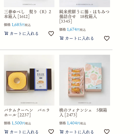
三春ゆべし 契り（R）2
純米煎餅うに揚・はちみつ
本箱入 [1612]
揚詰合せ 18枚箱入
[3345]
1,685
価格
税込
1,674
価格
税込
カートに入れる
カートに入れる
バウムクーヘン バニラ
桃のフィナンシェ 5個箱
ホール [2237]
入 [2473]
1,500
1,404
価格
価格
税込
税込
カートに入れる
カートに入れる