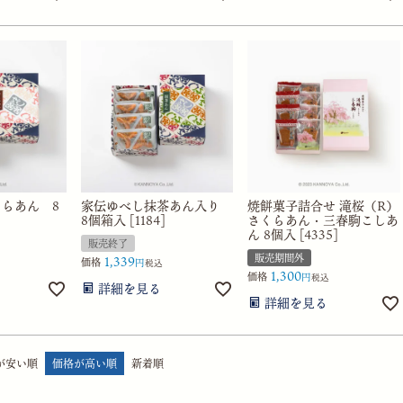
らあん 8
家伝ゆべし抹茶あん入り
焼餅菓子詰合せ 滝桜（R）
8個箱入 [1184]
さくらあん・三春駒こしあ
ん 8個入 [4335]
販売終了
販売期間外
1,339
価格
税込
1,300
価格
税込
詳細を見る
詳細を見る
が安い順
価格が高い順
新着順