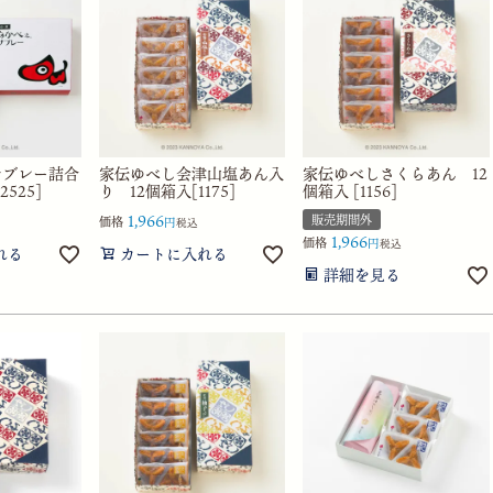
サブレー詰合
家伝ゆべし会津山塩あん入
家伝ゆべしさくらあん 12
525]
り 12個箱入[1175]
個箱入 [1156]
1,966
販売期間外
価格
税込
1,966
価格
税込
れる
カートに入れる
詳細を見る