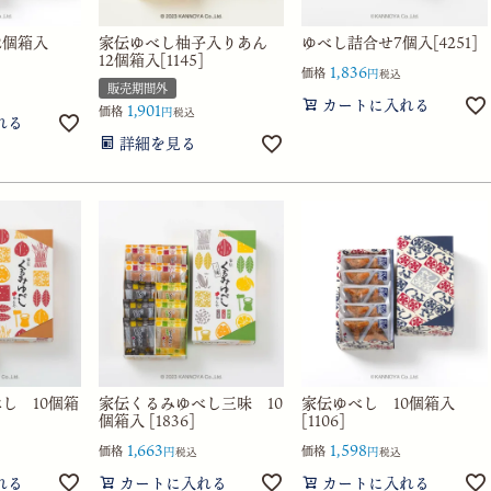
2個箱入
家伝ゆべし柚子入りあん
ゆべし詰合せ7個入[4251]
12個箱入[1145]
1,836
価格
税込
販売期間外
カートに入れる
1,901
価格
税込
れる
詳細を見る
し 10個箱
家伝くるみゆべし三味 10
家伝ゆべし 10個箱入
個箱入 [1836]
[1106]
1,663
1,598
価格
価格
税込
税込
れる
カートに入れる
カートに入れる