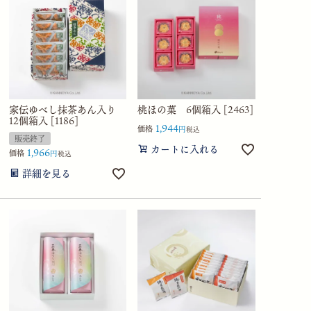
家伝ゆべし抹茶あん入り
桃ほの菓 6個箱入 [2463]
12個箱入 [1186]
1,944
価格
税込
販売終了
カートに入れる
1,966
価格
税込
詳細を見る