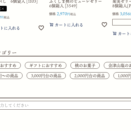
し 6個袋入 [1103]
ふくしま桃のピューレゼリー
果実ゼリ
6個箱入 [3549]
8個箱入(PK
応×
2,970
3,056
価格
価格
税込
9
税込
カートに入れる
トに入れる
カート
テゴリー
おすすめ
ギフトにおすすめ
桃のお菓子
会津山塩の
0円〜の商品
3,000円台の商品
2,000円台の商品
1,00
検索