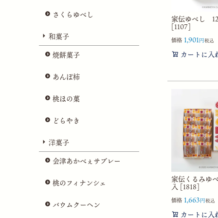
さくらゆべし
家伝ゆべし 1
[1107]
和菓子
1,901
価格
税込
カートに入
焼餅菓子
あんぽ柿
桃ほの菓
どらやき
洋菓子
会津あかべぇサブレー
家伝くるみゆべ
桃のフィナンシェ
入 [1818]
1,663
価格
税込
バウムクーヘン
カートに入