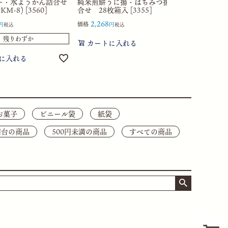
ー・水ようかん詰合せ
純米煎餅うに揚・はちみつ揚詰
M-8) [3560]
合せ 28枚箱入 [3355]
2,268
価格
税込
税込
残りわずか
カートに入れる
に入れる
お菓子
ビニール袋
紙袋
0円台の商品
500円未満の商品
すべての商品