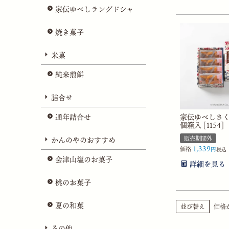
家伝ゆべしラングドシャ
焼き菓子
米菓
純米煎餅
詰合せ
通年詰合せ
家伝ゆべしさく
個箱入 [1154]
販売期間外
かんのやのおすすめ
1,339
価格
税込
会津山塩のお菓子
詳細を見る
桃のお菓子
夏の和菓
並び替え
価格
その他