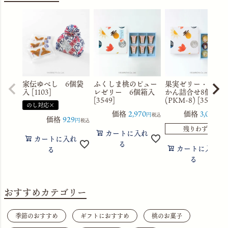
家伝ゆべし 6個袋
ふくしま桃のピュー
果実ゼリー・水よ
入 [1103]
レゼリー 6個箱入
かん詰合せ8個箱入
[3549]
(PKM-8) [3560]
のし対応×
価格
2,970
価格
3,056
税込
税
価格
929
税込
残りわずか
カートに入れ
カートに入れ
る
カートに入れ
る
る
おすすめカテゴリー
季節のおすすめ
ギフトにおすすめ
桃のお菓子