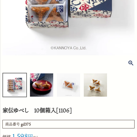
家伝ゆべし 10個箱入[1106]
商品番号
gd375
1,598
価格