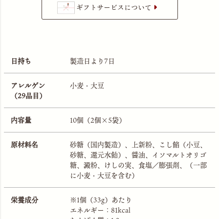
ギフトサービスについて
日持ち
製造日より7日
アレルゲン
小麦・大豆
（29品目）
内容量
10個（2個×5袋）
原材料名
砂糖（国内製造）、上新粉、こし餡（小豆、
砂糖、還元水飴）、醤油、イソマルトオリゴ
糖、澱粉、けしの実、食塩／膨張剤、（一部
に小麦・大豆を含む）
栄養成分
※1個（33g）あたり
エネルギー：81kcal