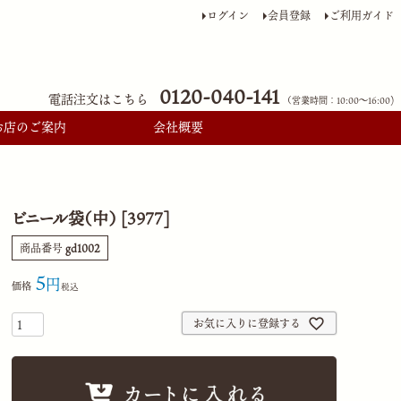
ログイン
会員登録
ご利用ガイド
0120-040-141
電話注文はこちら
（営業時間：10:00〜16:00)
お店のご案内
会社概要
ビニール袋（中） [3977]
商品番号
gd1002
5
価格
税込
お気に入りに登録する