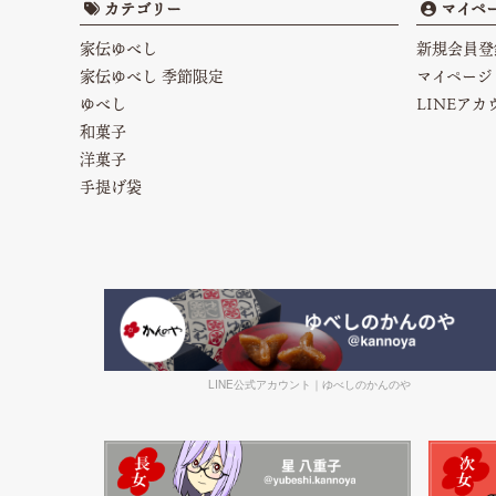
カテゴリー
マイペ
家伝ゆべし
新規会員登
家伝ゆべし 季節限定
マイページ
ゆべし
LINEア
和菓子
洋菓子
手提げ袋
LINE公式アカウント｜ゆべしのかんのや