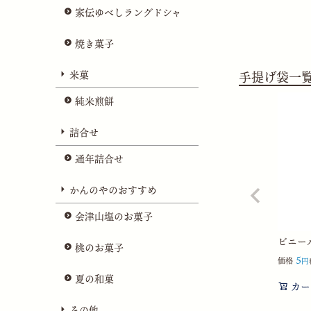
家伝ゆべしラングドシャ
焼き菓子
米菓
手提げ袋一
純米煎餅
詰合せ
通年詰合せ
かんのやのおすすめ
会津山塩のお菓子
ビニール
桃のお菓子
5
価格
夏の和菓
カー
その他