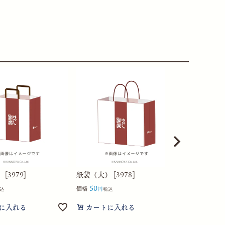
[3979]
紙袋（大） [3978]
紙袋（特大） 
50
50
価格
価格
込
税込
税込
に入れる
カートに入れる
カートに