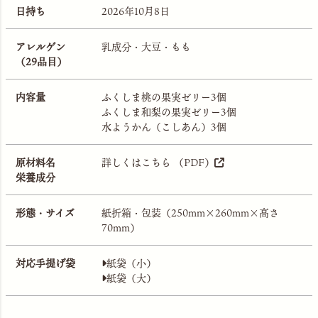
日持ち
2026年10月8日
アレルゲン
乳成分・大豆・もも
（29品目）
内容量
ふくしま桃の果実ゼリー3個
ふくしま和梨の果実ゼリー3個
水ようかん（こしあん）3個
原材料名
詳しくはこちら （PDF）
栄養成分
形態・サイズ
紙折箱・包装（250mm×260mm×高さ
70mm）
対応手提げ袋
紙袋（小）
紙袋（大）