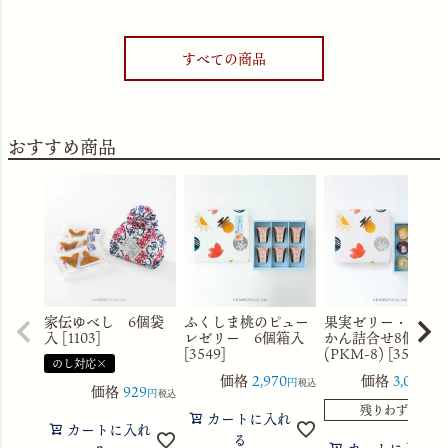
すべての商品
おすすめ商品
家伝ゆべし 6個袋
ふくしま桃のピュー
果実ゼリー・水よ
入 [1103]
レゼリー 6個箱入
かん詰合せ8個箱入
[3549]
(PKM-8) [3560]
のし対応×
価格
2,970
価格
3,056
税込
税
価格
929
税込
残りわずか
カートに入れ
カートに入れ
る