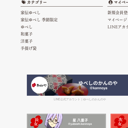
カテゴリー
マイペ
家伝ゆべし
新規会員登
家伝ゆべし 季節限定
マイページ
ゆべし
LINEア
和菓子
洋菓子
手提げ袋
LINE公式アカウント｜ゆべしのかんのや