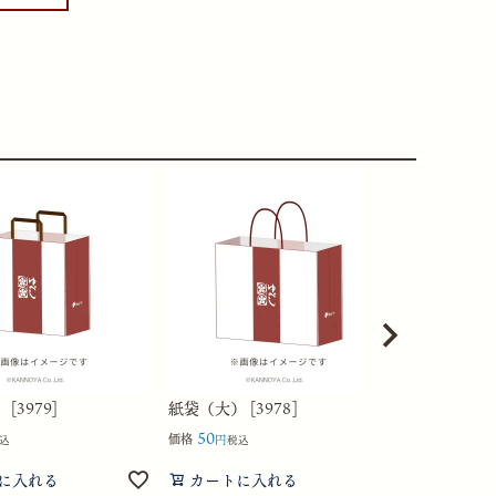
[3979]
紙袋（大） [3978]
紙袋（特大） 
50
50
価格
価格
込
税込
税込
に入れる
カートに入れる
カートに