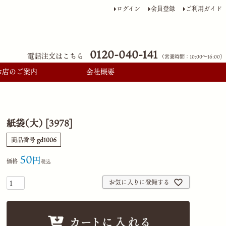
ログイン
会員登録
ご利用ガイド
0120-040-141
電話注文はこちら
（営業時間：10:00〜16:00)
お店のご案内
会社概要
紙袋（大） [3978]
商品番号
gd1006
50
価格
税込
お気に入りに登録する