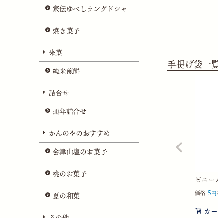
家伝ゆべしラングドシャ
焼き菓子
米菓
手提げ袋一
純米煎餅
詰合せ
通年詰合せ
かんのやのおすすめ
会津山塩のお菓子
桃のお菓子
ビニール
5
価格
夏の和菓
カー
その他