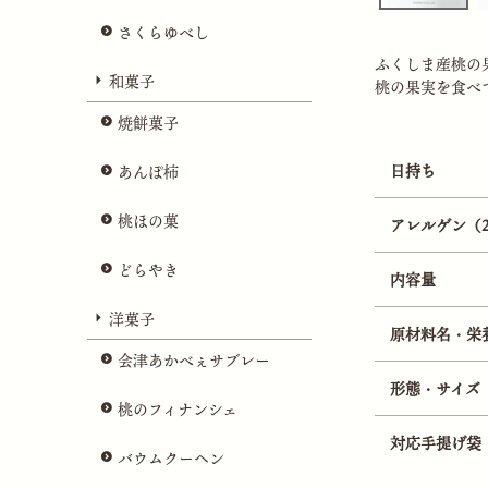
さくらゆべし
ふくしま産桃の
和菓子
桃の果実を食べ
焼餅菓子
日持ち
あんぽ柿
桃ほの菓
アレルゲン（
どらやき
内容量
洋菓子
原材料名・栄
会津あかべぇサブレー
形態・サイズ
桃のフィナンシェ
対応手提げ袋
バウムクーヘン