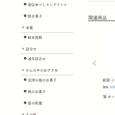
家伝ゆべしラングドシャ
焼き菓子
関連商品
米菓
純米煎餅
詰合せ
通年詰合せ
かんのやのおすすめ
紙袋（小
会津山塩のお菓子
30
価格
桃のお菓子
カー
夏の和菓
その他