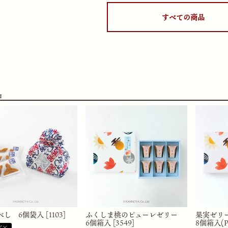
すべての商品
品
し 6個袋入 [1103]
ふくしま桃のピューレゼリー
果実ゼリ
6個箱入 [3549]
8個箱入(PK
応×