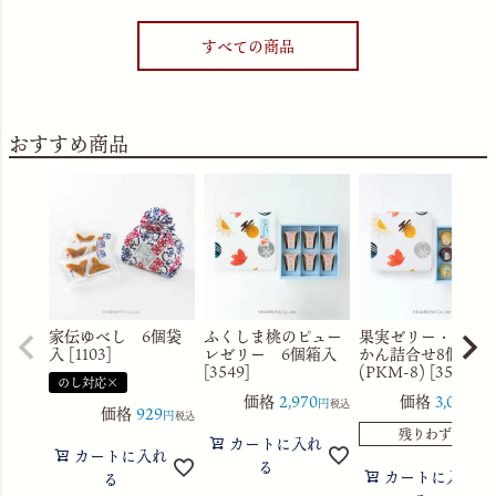
すべての商品
おすすめ商品
家伝ゆべし 6個袋
ふくしま桃のピュー
果実ゼリー・水よ
入 [1103]
レゼリー 6個箱入
かん詰合せ8個箱入
[3549]
(PKM-8) [3560]
のし対応×
価格
2,970
価格
3,056
税込
税
価格
929
税込
残りわずか
カートに入れ
カートに入れ
る
カートに入れ
る