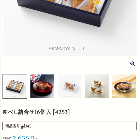
ゆべし詰合せ16個入 [4253]
商品番号
gd345
2,635
価格