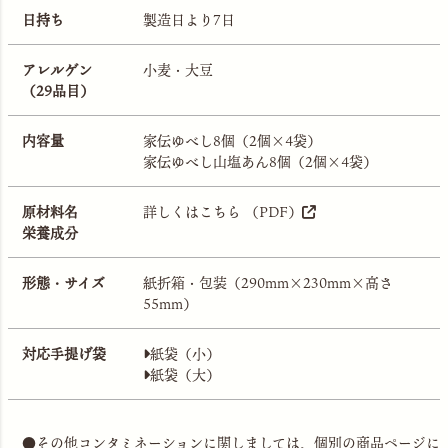
日持ち
製造日より7日
アレルゲン
小麦・大豆
（29品目）
内容量
家伝ゆべし8個（2個×4袋）
家伝ゆべし山塩あん8個（2個×4袋）
原材料名
詳しくはこちら （PDF）
栄養成分
形態・サイズ
紙折箱・包装（290mm×230mm×高さ
55mm）
対応手提げ袋
紙袋（小）
紙袋（大）
●その他コンタミネーションに関しましては、個別の商品ページに