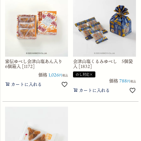
家伝ゆべし会津山塩あん入り
会津山塩くるみゆべし 5個袋
6個箱入 [1172]
入 [1832]
価格
1,026
のし対応×
税込
価格
788
税込
カートに入れる
カートに入れる