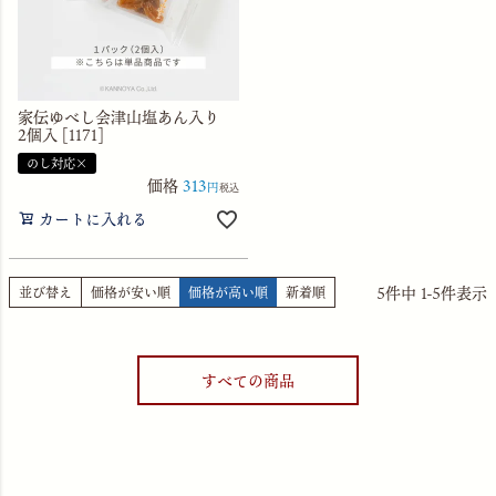
家伝ゆべし会津山塩あん入り
2個入 [1171]
のし対応×
価格
313
税込
カートに入れる
5
件中
1
-
5
件表示
並び替え
価格が安い順
価格が高い順
新着順
すべての商品