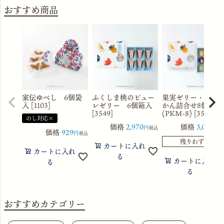
おすすめ商品
家伝ゆべし 6個袋
ふくしま桃のピュー
果実ゼリー・水よ
入 [1103]
レゼリー 6個箱入
かん詰合せ8個箱入
[3549]
(PKM-8) [3560]
のし対応×
価格
2,970
価格
3,056
税込
税
価格
929
税込
残りわずか
カートに入れ
カートに入れ
る
カートに入れ
る
る
おすすめカテゴリー