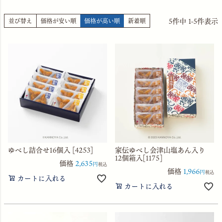
5
件中
1
-
5
件表示
並び替え
価格が安い順
価格が高い順
新着順
ゆべし詰合せ16個入 [4253]
家伝ゆべし会津山塩あん入り
12個箱入[1175]
価格
2,635
税込
価格
1,966
税込
カートに入れる
カートに入れる