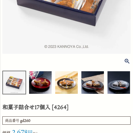
和菓子詰合せ17個入 [4264]
商品番号
gd260
2,678
価格