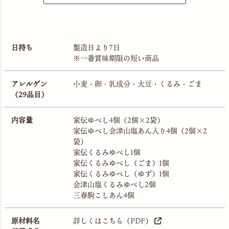
日持ち
製造日より7日
※一番賞味期限の短い商品
アレルゲン
小麦・卵・乳成分・大豆・くるみ・ごま
（29品目）
内容量
家伝ゆべし4個（2個×2袋）
家伝ゆべし会津山塩あん入り4個（2個×2
袋）
家伝くるみゆべし1個
家伝くるみゆべし（ごま）1個
家伝くるみゆべし（ゆず）1個
会津山塩くるみゆべし2個
三春駒こしあん4個
原材料名
詳しくはこちら（PDF）