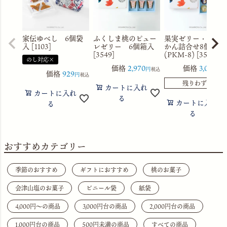
家伝ゆべし 6個袋
ふくしま桃のピュー
果実ゼリー・水よ
入 [1103]
レゼリー 6個箱入
かん詰合せ8個箱入
[3549]
(PKM-8) [3560]
のし対応×
価格
2,970
価格
3,056
税込
税
価格
929
税込
残りわずか
カートに入れ
カートに入れ
る
カートに入れ
る
る
おすすめカテゴリー
季節のおすすめ
ギフトにおすすめ
桃のお菓子
会津山塩のお菓子
ビニール袋
紙袋
4,000円〜の商品
3,000円台の商品
2,000円台の商品
1,000円台の商品
500円未満の商品
すべての商品