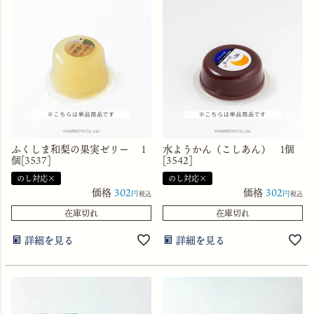
ふくしま和梨の果実ゼリー 1
水ようかん（こしあん） 1個
個[3537]
[3542]
のし対応×
のし対応×
価格
302
価格
302
税込
税込
在庫切れ
在庫切れ
詳細を見る
詳細を見る