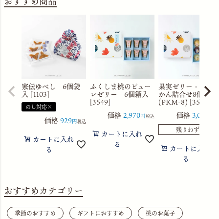
おすすめ商品
家伝ゆべし 6個袋
ふくしま桃のピュー
果実ゼリー・水よ
入 [1103]
レゼリー 6個箱入
かん詰合せ8個箱入
[3549]
(PKM-8) [3560]
のし対応×
価格
2,970
価格
3,056
税込
税
価格
929
税込
残りわずか
カートに入れ
カートに入れ
る
カートに入れ
る
る
おすすめカテゴリー
季節のおすすめ
ギフトにおすすめ
桃のお菓子