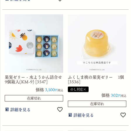
果実ゼリー・水ようかん詰合せ
ふくしま桃の果実ゼリー 1個
9個箱入(KM-9) [3547]
[3536]
価格
3,100
のし対応×
税込
価格
302
税込
在庫切れ
在庫切れ
詳細を見る
詳細を見る