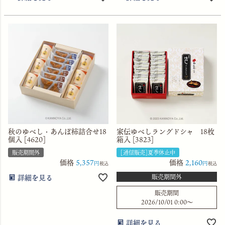
秋のゆべし・あんぽ柿詰合せ18
家伝ゆべしラングドシャ 18枚
個入 [4620]
箱入 [3823]
販売期間外
[通信販売]夏季休止中
価格
5,357
価格
2,160
税込
税込
詳細を見る
販売期間外
販売期間
2026/10/01 0:00
〜
詳細を見る