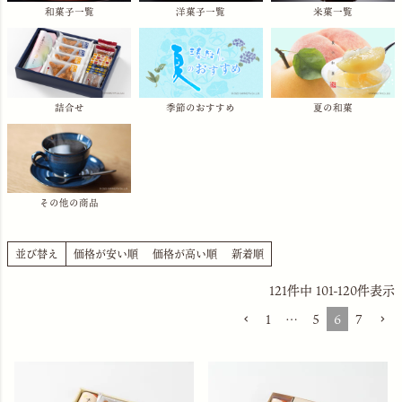
和菓子一覧
洋菓子一覧
米菓一覧
詰合せ
季節のおすすめ
夏の和菓
その他の商品
並び替え
価格が安い順
価格が高い順
新着順
121
件中
101
-
120
件表示
1
…
5
6
7