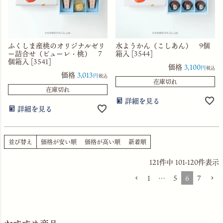
ふくしま産桃のオリジナルゼリ
水ようかん（こしあん） 9個
ー詰合せ（ピューレ・桃） 7
箱入 [3544]
個箱入 [3541]
価格
3,100
税込
価格
3,013
税込
在庫切れ
在庫切れ
詳細を見る
詳細を見る
並び替え
価格が安い順
価格が高い順
新着順
121
件中
101
-
120
件表示
1
…
5
6
7