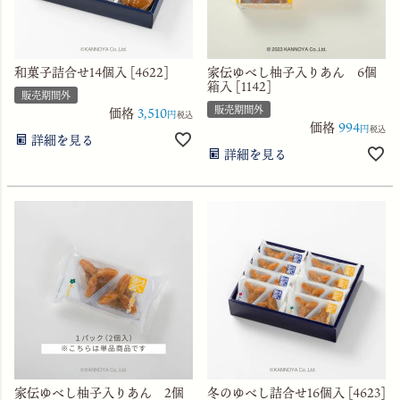
和菓子詰合せ14個入 [4622]
家伝ゆべし柚子入りあん 6個
箱入 [1142]
販売期間外
販売期間外
価格
3,510
税込
価格
994
税込
詳細を見る
詳細を見る
家伝ゆべし柚子入りあん 2個
冬のゆべし詰合せ16個入 [4623]