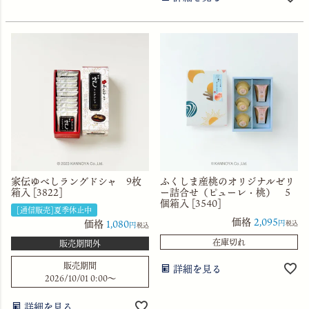
家伝ゆべしラングドシャ 9枚
ふくしま産桃のオリジナルゼリ
箱入 [3822]
ー詰合せ（ピューレ・桃） 5
個箱入 [3540]
[通信販売]夏季休止中
価格
2,095
価格
1,080
税込
税込
在庫切れ
販売期間外
販売期間
詳細を見る
2026/10/01 0:00
〜
詳細を見る