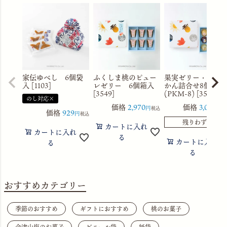
家伝ゆべし 6個袋
ふくしま桃のピュー
果実ゼリー・水よ
入 [1103]
レゼリー 6個箱入
かん詰合せ8個箱入
[3549]
(PKM-8) [3560]
のし対応×
価格
2,970
価格
3,056
税込
税
価格
929
税込
残りわずか
カートに入れ
カートに入れ
る
カートに入れ
る
る
おすすめカテゴリー
季節のおすすめ
ギフトにおすすめ
桃のお菓子