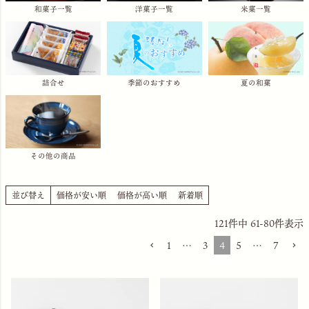
和菓子一覧
洋菓子一覧
米菓一覧
詰合せ
季節のおすすめ
夏の和菓
その他の商品
並び替え
価格が安い順
価格が高い順
新着順
121
件中
61
-
80
件表示
1
…
3
4
5
…
7