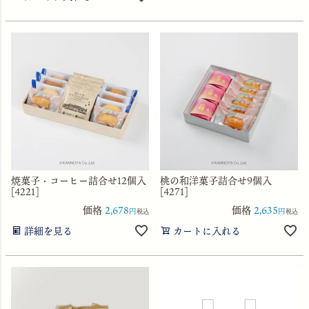
焼菓子・コーヒー詰合せ12個入
桃の和洋菓子詰合せ9個入
[4221]
[4271]
価格
2,678
価格
2,635
税込
税込
詳細を見る
カートに入れる