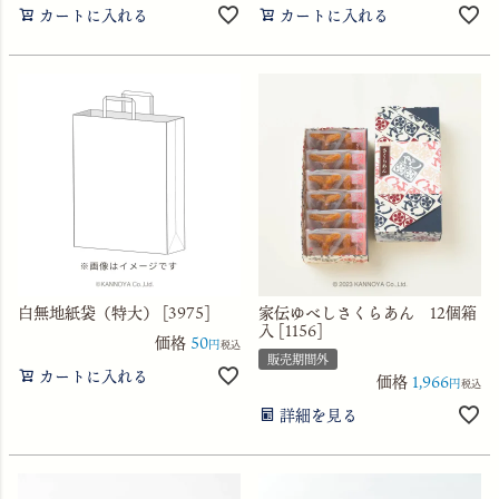
カートに入れる
カートに入れる
白無地紙袋（特大） [3975]
家伝ゆべしさくらあん 12個箱
入 [1156]
価格
50
税込
販売期間外
カートに入れる
価格
1,966
税込
詳細を見る