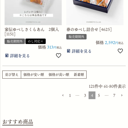
家伝ゆべしさくらあん 2個入
春のゆべし詰合せ [4625]
[1151]
販売期間外
販売期間外
のし対応×
価格
2,592
税込
価格
313
税込
詳細を見る
詳細を見る
並び替え
価格が安い順
価格が高い順
新着順
121
件中
61
-
80
件表示
1
…
3
4
5
…
7
おすすめ商品