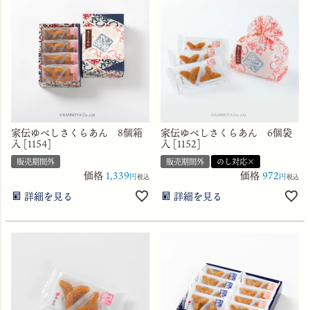
家伝ゆべしさくらあん 8個箱
家伝ゆべしさくらあん 6個袋
入 [1154]
入 [1152]
販売期間外
販売期間外
のし対応×
価格
1,339
価格
972
税込
税込
詳細を見る
詳細を見る