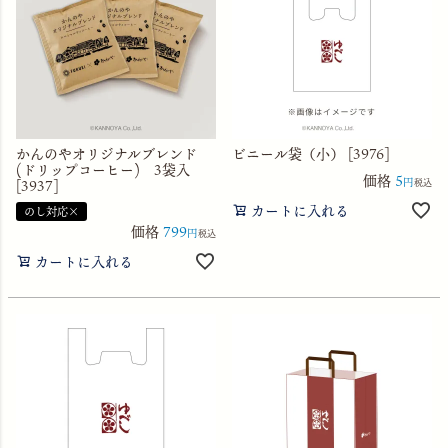
かんのやオリジナルブレンド
ビニール袋（小） [3976]
(ドリップコーヒー) 3袋入
価格
5
[3937]
税込
カートに入れる
のし対応×
価格
799
税込
カートに入れる